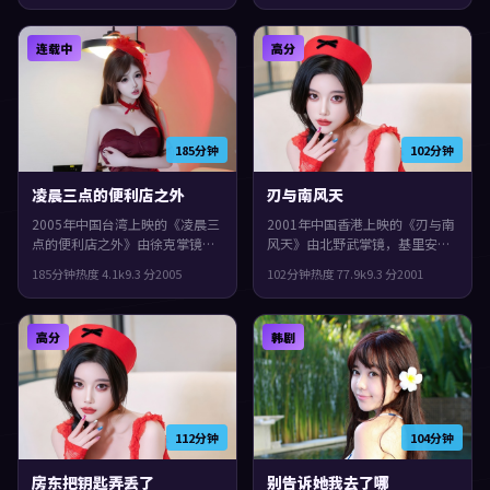
片在类型框架里仍保留了作者表
了作者表达，结局留白，给观众
达，城市空间成为情绪与悬念的
回味与讨论空间。
连载中
高分
载体。
185分钟
102分钟
凌晨三点的便利店之外
刃与南风天
2005年中国台湾上映的《凌晨三
2001年中国香港上映的《刃与南
点的便利店之外》由徐克掌镜，
风天》由北野武掌镜，基里安·
文淇、周迅、肖战共同演绎。类
墨菲、沈腾、蒂尔达·斯文顿共
185分钟
热度
4.1
k
9.3
分
2005
102分钟
热度
77.9
k
9.3
分
2001
型上偏奇幻，人物在道德与生存
同演绎。类型上偏奇幻，人物在
之间反复拉扯，整体完成度较
道德与生存之间反复拉扯，整体
高，适合喜欢细腻叙事与人物刻
完成度较高，适合喜欢细腻叙事
高分
韩剧
画的观众。
与人物刻画的观众。
112分钟
104分钟
房东把钥匙弄丢了
别告诉她我去了哪