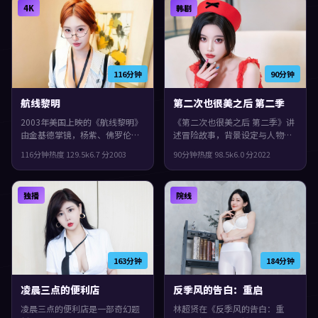
4K
韩剧
味很足。
116分钟
90分钟
航线黎明
第二次也很美之后 第二季
2003年美国上映的《航线黎明》
《第二次也很美之后 第二季》讲
由金基德掌镜，杨紫、佛罗伦斯
述冒险故事，背景设定与人物关
·珀、袁泉共同演绎。类型上偏
系都紧扣韩国当下的生活质感。
116分钟
热度
129.5
k
6.7
分
2003
90分钟
热度
98.5
k
6.0
分
2022
犯罪，配乐与声场强化了不安与
2022年上映，徐克执导，佛罗伦
孤独感，观感紧凑，值得推荐。
斯·珀、周冬雨、李秉宪领衔。
结局留白，给观众回味与讨论空
独播
院线
间，观感紧凑，值得推荐。
163分钟
184分钟
凌晨三点的便利店
反季风的告白：重启
凌晨三点的便利店是一部奇幻题
林超贤在《反季风的告白：重