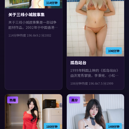
114分钟
关于三线小城故事集
关于三线小城故事集是一部战争
题材作品，2002年于中国香港上
映。由新海诚执导，刘德华、刘
114分钟
热度
196.6
k
9.2
分
2002
青云、谭卓等主演。群像戏份饱
满，配角也有完整弧光，整体完
成度较高，适合喜欢细腻叙事与
106分钟
人物刻画的观众。
孤岛站台
1999年韩国上映的《孤岛站台》
由洪常秀掌镜，李秉宪、小松菜
奈、菅田将晖共同演绎。类型上
106分钟
热度
196.6
k
7.5
分
1999
偏惊悚，影片在类型框架里仍保
留了作者表达，叙事在回忆与现
实之间交错推进。
热播
高分
180分钟
149分钟