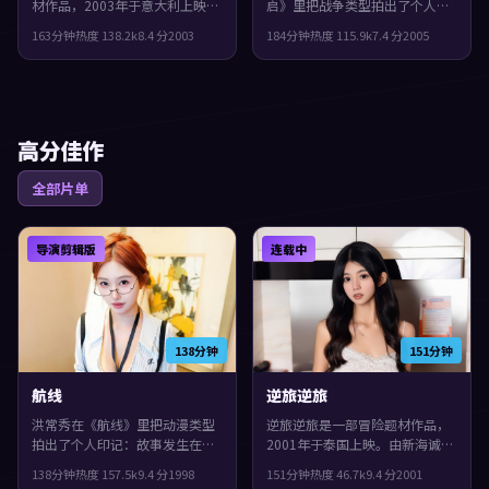
材作品，2003年于意大利上映。
启》里把战争类型拍出了个人印
由洪常秀执导，刘青云、黄渤、
记：故事发生在中国大陆，2005
163分钟
热度
138.2
k
8.4
分
2003
184分钟
热度
115.9
k
7.4
分
2005
段奕宏等主演。一场意外把原本
年与观众见面。主演包括菅田将
平行的人生拧在一起，观感紧
晖、张译、长泽雅美。影片在类
凑，值得推荐。
型框架里仍保留了作者表达，镜
头语言偏写实，细节里埋着伏
笔。
高分佳作
全部片单
导演剪辑版
连载中
138分钟
151分钟
航线
逆旅逆旅
洪常秀在《航线》里把动漫类型
逆旅逆旅是一部冒险题材作品，
拍出了个人印记：故事发生在中
2001年于泰国上映。由新海诚执
国香港，1998年与观众见面。主
导，秦昊、易烊千玺、古天乐等
138分钟
热度
157.5
k
9.4
分
1998
151分钟
热度
46.7
k
9.4
分
2001
演包括黄渤、河正宇、孔刘。影
主演。影片在类型框架里仍保留