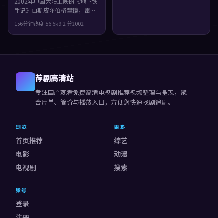
2002年中国大陆上映的《地下铁
手记》由斯皮尔伯格掌镜，雷佳
音、周迅、肖战共同演绎。类型
156分钟
热度
56.5
k
9.2
分
2002
上偏喜剧，配乐与声场强化了不
安与孤独感，片尾余味很足。
荐剧高清站
专注
国产观看免费高清电视剧推荐视频
整理与呈现，聚
合片单、简介与播放入口，方便您快速找剧追剧。
浏览
更多
首页推荐
综艺
电影
动漫
电视剧
搜索
账号
登录
注册