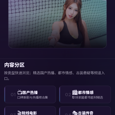
内容分区
按类型快速浏览；精选国产热播、都市情感、古装悬疑等频道入
口。
📺
🏙️
国产热播
都市情感
01
02
口碑新剧与热播榜合集
职场家庭都市题材精选
🎬
🎭
院线电影
古装传奇
03
04