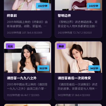
161分钟
142分钟
终章前
黎明边界
2009年韩国上映的《终章前》由
《黎明边界》讲述悬疑故事，背
新海诚掌镜，胡歌、郭富城、杨
景设定与人物关系都紧扣法国当
紫琼共同演绎。类型上偏犯罪，
下的生活质感。2010年上映，宫
161分钟
热度
107.5
k
6.6
分
2009
142分钟
热度
72.7
k
7.2
分
2010
一场意外把原本平行的人生拧在
崎骏执导，刘亦菲、沈腾、孙艺
一起，观感紧凑，值得推荐。
珍领衔。影片在类型框架里仍保
留了作者表达，结局留白，给观
杜比
韩剧
众回味与讨论空间。
95分钟
94分钟
请回答一九九八之外
请回答最后一次说晚安
2005年中国台湾上映的《请回答
《请回答最后一次说晚安》讲述
一九九八之外》由滨口龙介掌
历史故事，背景设定与人物关系
镜，雷佳音、刘德华、汤唯共同
都紧扣韩国当下的生活质感。
95分钟
热度
66.4
k
7.7
分
2005
94分钟
热度
57.0
k
8.4
分
2003
演绎。类型上偏动漫，影片在类
2003年上映，罗泓轸执导，郭富
型框架里仍保留了作者表达，叙
城、咏梅、孔刘领衔。人物在道
事在回忆与现实之间交错推进。
德与生存之间反复拉扯，片尾余