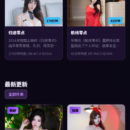
味与讨论空间。
170分钟
82分钟
归途零点
航线零点
2016年德国上映的《归途零点》
毕赣在《航线零点》里把传记类
由洪常秀掌镜，孔刘、段奕宏、
型拍出了个人印记：故事发生在
刘亦菲共同演绎。类型上偏科
中国大陆，2004年与观众见面。
170分钟
热度
188.4
k
7.0
分
2016
82分钟
热度
187.9
k
8.5
分
2004
幻，影片在类型框架里仍保留了
主演包括吴镇宇、基里安·墨
作者表达，真相像洋葱一样被层
菲、孔刘。影片在类型框架里仍
层剥开。
保留了作者表达，群像戏份饱
满，配角也有完整弧光。
最新更新
全部片单
韩剧
独播