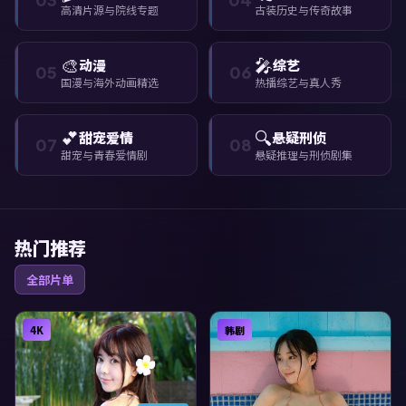
高清片源与院线专题
古装历史与传奇故事
🎨
🎤
动漫
综艺
05
06
国漫与海外动画精选
热播综艺与真人秀
💕
🔍
甜宠爱情
悬疑刑侦
07
08
甜宠与青春爱情剧
悬疑推理与刑侦剧集
热门推荐
全部片单
4K
韩剧