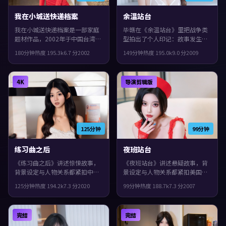
我在小城送快递档案
余温站台
我在小城送快递档案是一部家庭
毕赣在《余温站台》里把战争类
题材作品，2002年于中国台湾上
型拍出了个人印记：故事发生在
映。由达米恩·查泽雷执导，孔
中国台湾，2009年与观众见面。
180分钟
热度
195.3
k
6.7
分
2002
149分钟
热度
195.0
k
9.0
分
2009
刘、袁泉、张曼玉等主演。影片
主演包括黄渤、白宇、全度妍。
在类型框架里仍保留了作者表
城市空间成为情绪与悬念的载
达，配乐与声场强化了不安与孤
体，整体完成度较高，适合喜欢
4K
导演剪辑版
独感。
细腻叙事与人物刻画的观众。
125分钟
99分钟
练习曲之后
夜班站台
《练习曲之后》讲述惊悚故事，
《夜班站台》讲述悬疑故事，背
背景设定与人物关系都紧扣中国
景设定与人物关系都紧扣美国当
台湾当下的生活质感。2020年上
下的生活质感。2007年上映，文
125分钟
热度
194.2
k
7.3
分
2020
99分钟
热度
188.7
k
7.3
分
2007
映，韦斯·安德森执导，蒂尔达
牧野执导，提莫西·查拉梅、苍
·斯文顿、孙艺珍、刘亦菲领
井优、小松菜奈领衔。城市空间
衔。影片在类型框架里仍保留了
成为情绪与悬念的载体，观感紧
完结
完结
作者表达，结局留白，给观众回
凑，值得推荐。