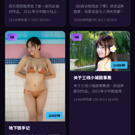
房东把钥匙弄丢了是一部历史题
《别告诉她我去了哪》讲述战争
材作品，2021年于中国大陆上
故事，背景设定与人物关系都紧
映。由郭帆执导，汤唯、任素
扣韩国当下的生活质感。2019年
112分钟
热度
2.7
k
9.3
分
2021
104分钟
热度
99.1
k
9.2
分
2019
汐、胡歌等主演。城市空间成为
上映，乌尔善执导，全度妍、安
情绪与悬念的载体，整体完成度
藤樱、李秉宪领衔。配乐与声场
较高，适合喜欢细腻叙事与人物
强化了不安与孤独感，片尾余味
4K
4K
刻画的观众。
很足。
114分钟
关于三线小城故事集
关于三线小城故事集是一部战争
题材作品，2002年于中国香港上
映。由新海诚执导，刘德华、刘
114分钟
热度
196.6
k
9.2
分
2002
青云、谭卓等主演。群像戏份饱
满，配角也有完整弧光，整体完
成度较高，适合喜欢细腻叙事与
156分钟
人物刻画的观众。
地下铁手记